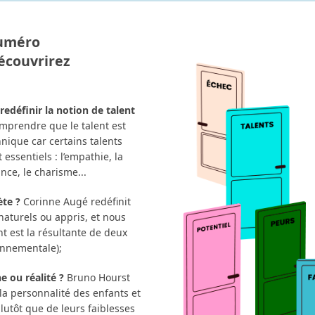
uméro
écouvrirez
edéfinir la notion de talent
mprendre que le talent est
ique car certains talents
 essentiels : l’empathie, la
ance, le charisme...
ète ?
Corinne Augé redéfinit
aturels ou appris, et nous
t est la résultante de deux
onnementale);
e ou réalité ?
Bruno Hourst
a personnalité des enfants et
plutôt que de leurs faiblesses